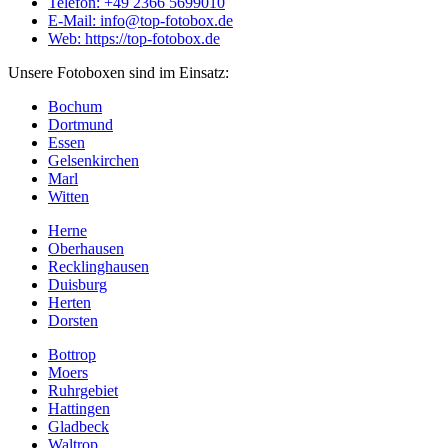
Telefon: +49 2366 5699010
E-Mail: info@top-fotobox.de
Web: https://top-fotobox.de
Unsere Fotoboxen sind im Einsatz:
Bochum
Dortmund
Essen
Gelsenkirchen
Marl
Witten
Herne
Oberhausen
Recklinghausen
Duisburg
Herten
Dorsten
Bottrop
Moers
Ruhrgebiet
Hattingen
Gladbeck
Waltrop