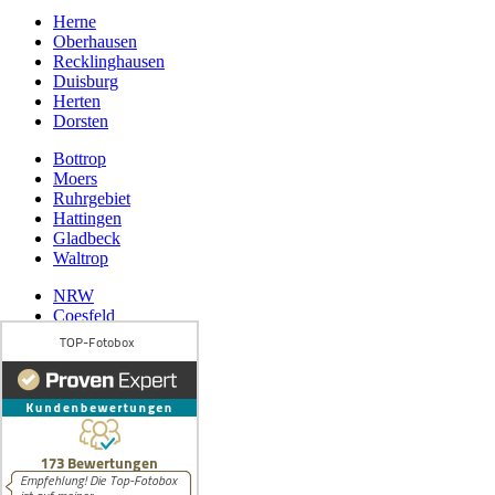
Herne
Oberhausen
Recklinghausen
Duisburg
Herten
Dorsten
Bottrop
Moers
Ruhrgebiet
Hattingen
Gladbeck
Waltrop
NRW
Coesfeld
Datteln
Wuppertal
Münster
AGB
Widerrufsbelehrung
Datenschutz
Impressum